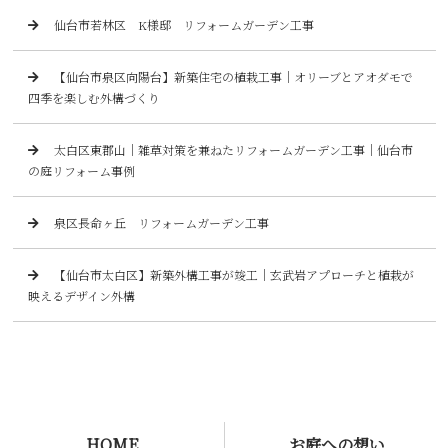
仙台市若林区 K様邸 リフォームガーデン工事
【仙台市泉区向陽台】新築住宅の植栽工事｜オリーブとアオダモで
四季を楽しむ外構づくり
太白区東郡山｜雑草対策を兼ねたリフォームガーデン工事｜仙台市
の庭リフォーム事例
泉区長命ヶ丘 リフォームガーデン工事
【仙台市太白区】新築外構工事が竣工｜玄武岩アプローチと植栽が
映えるデザイン外構
HOME
お庭への想い