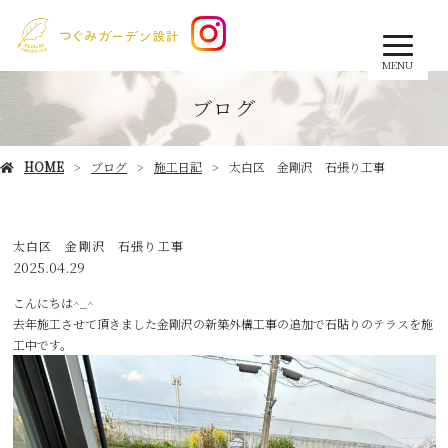
MENU
ブログ
HOME
ブログ
施工日記
太白区 金剛沢 石張り工事
太白区 金剛沢 石張り工事
2025.04.29
こんにちは^_^
去年施工させて頂きました金剛沢の新築外構工事の追加で石貼りのテラスを施
工中です。