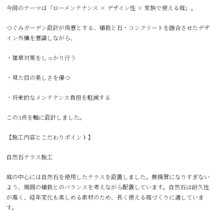
今回のテーマは「ローメンテナンス × デザイン性 × 家族で使える庭」。
つぐみガーデン設計が得意とする、植栽と石・コンクリートを融合させたデザ
イン外構を意識しながら、
・雑草対策をしっかり行う
・見た目の美しさを保つ
・将来的なメンテナンス負担を軽減する
この3点を軸に設計しました。
【施工内容とこだわりポイント】
自然石テラス施工
庭の中心には自然石を使用したテラスを設置しました。無機質になりすぎない
よう、周囲の植栽とのバランスを考えながら配置しています。自然石は耐久性
が高く、経年変化も楽しめる素材のため、長く使える庭づくりに適していま
す。