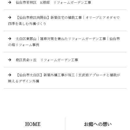
仙台市若林区 K様邸 リフォームガーデン工事
【仙台市泉区向陽台】新築住宅の植栽工事｜オリーブとアオダモで
四季を楽しむ外構づくり
太白区東郡山｜雑草対策を兼ねたリフォームガーデン工事｜仙台市
の庭リフォーム事例
泉区長命ヶ丘 リフォームガーデン工事
【仙台市太白区】新築外構工事が竣工｜玄武岩アプローチと植栽が
映えるデザイン外構
HOME
お庭への想い